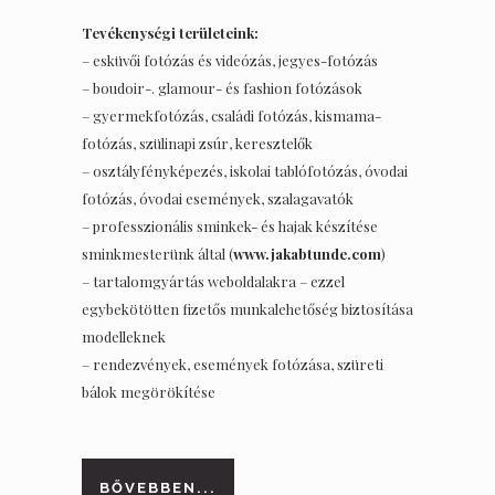
Tevékenységi területeink:
– esküvői fotózás és videózás, jegyes-fotózás
– boudoir-. glamour- és fashion fotózások
– gyermekfotózás, családi fotózás, kismama-
fotózás, szülinapi zsúr, keresztelők
– osztályfényképezés, iskolai tablófotózás, óvodai
fotózás, óvodai események, szalagavatók
– professzionális sminkek- és hajak készítése
sminkmesterünk által (
www.jakabtunde.com
)
– tartalomgyártás weboldalakra – ezzel
egybekötötten fizetős munkalehetőség biztosítása
modelleknek
– rendezvények, események fotózása, szüreti
bálok megörökítése
BŐVEBBEN...