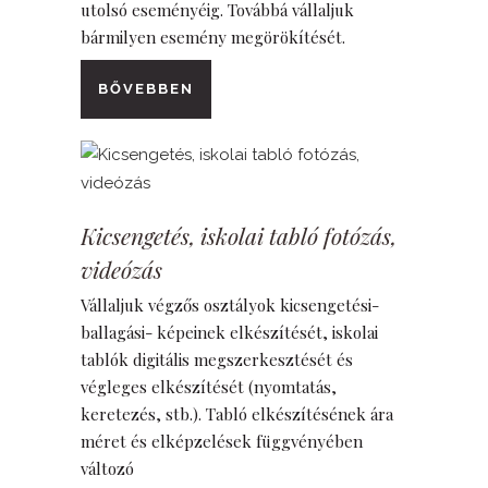
utolsó eseményéig. Továbbá vállaljuk
bármilyen esemény megörökítését.
BŐVEBBEN
Kicsengetés, iskolai tabló fotózás,
videózás
Vállaljuk végzős osztályok kicsengetési-
ballagási- képeinek elkészítését, iskolai
tablók digitális megszerkesztését és
végleges elkészítését (nyomtatás,
keretezés, stb.). Tabló elkészítésének ára
méret és elképzelések függvényében
változó