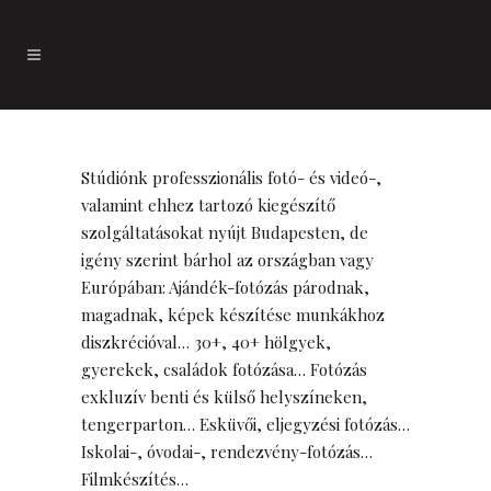
Stúdiónk professzionális fotó- és videó-,
valamint ehhez tartozó kiegészítő
szolgáltatásokat nyújt Budapesten, de
igény szerint bárhol az országban vagy
Európában: Ajándék-fotózás párodnak,
magadnak, képek készítése munkákhoz
diszkrécióval… 30+, 40+ hölgyek,
gyerekek, családok fotózása… Fotózás
exkluzív benti és külső helyszíneken,
tengerparton… Esküvői, eljegyzési fotózás…
Iskolai-, óvodai-, rendezvény-fotózás…
Filmkészítés…