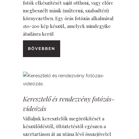
fotók elkészítését saját otthoni, vagy előre
megbeszélt másik (műtermi, szabadtéri)
környezetben. Egy órás fotózás alkalmával
150-200 kép készül, amelyek mindegyike
átadásra kerül
BŐVEBBEN
Keresztelő és rendezvény fotózás-
videózás
Vállaljuk keresztelők megörökítését a
készülődéstől, öltöztetéstől egészen a
szertartáson át az utána lévő összejövetel