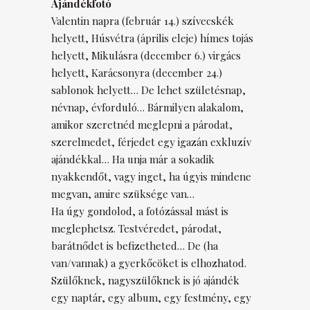
Ajándékfotó
Valentin napra (február 14.) szívecskék
helyett, Húsvétra (április eleje) hímes tojás
helyett, Mikulásra (december 6.) virgács
helyett, Karácsonyra (december 24.)
sablonok helyett… De lehet születésnap,
névnap, évforduló… Bármilyen alakalom,
amikor szeretnéd meglepni a párodat,
szerelmedet, férjedet egy igazán exkluzív
ajándékkal… Ha unja már a sokadik
nyakkendőt, vagy inget, ha úgyis mindene
megvan, amire szüksége van…
Ha úgy gondolod, a fotózással mást is
meglephetsz. Testvéredet, párodat,
barátnődet is befizetheted… De (ha
van/vannak) a gyerkőcöket is elhozhatod.
Szülőknek, nagyszülőknek is jó ajándék
egy naptár, egy album, egy festmény, egy