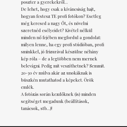
poszter a gyerekekről…
De lehet, hogy csak a kíváncsiság hajt,
hogyan festesz TE profi fotókon? Esetleg
még keresed a nagy Őt, és növelni
szeretnéd esélyeidet? Kivétel nélkül
minden nő fejében megfordul a gondolat:
milyen lenne, ha egy profi stúdióban, profi
sminkkel, jó frizurával készülne néhány
kép róla – de a legtöbben nem mernek
belevágni. Pedig mit veszíthetnek? Semmit.
20-30 év múlva akár az unokáknak is
büszkén mutathatod a képeket. Örök
emlék.
A fotózás során kezdőknek (is) minden
segítséget megadunk (beállítások,
tanácsok, stb…)!