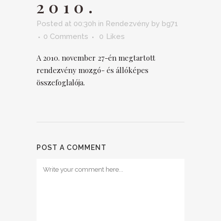
2010.
Posted at 00:30h
in
Rendezvény
by
bg71
0 Comments
0
Likes
A 2010. november 27-én megtartott
rendezvény mozgó- és állóképes
összefoglalója.
POST A COMMENT